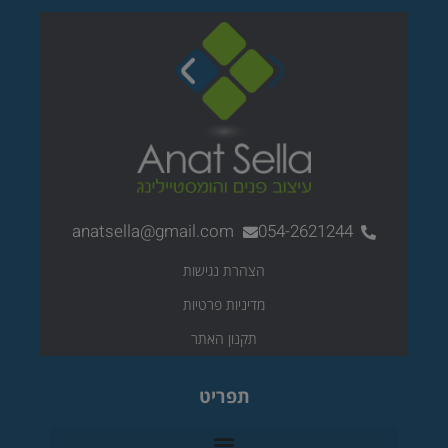
i
r
o
p
a
n
a
k
e
l
m
t
anatsella@gmail.com
054-2621244
הצהרת נגישות
מדיניות פרטיות
תקנון האתר
תפריט