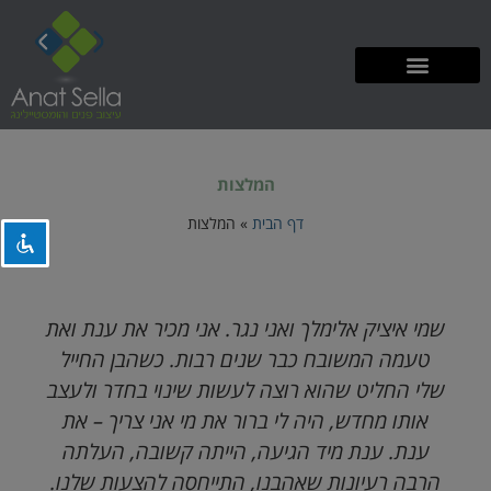
ילוג
תוכן
השבת את ההבזקים
visibility_off
ניווט במקלדת
keyboard
סמן כותרות
המלצות
title
צבע רקע
settings
דף הבית
»
המלצות
זום (הקטנה)
zoom_out
זום (הגדלה)
zoom_in
שמי איציק אלימלך ואני נגר. אני מכיר את ענת ואת
הקטנת גופן
remove_circle_outline
טעמה המשובח כבר שנים רבות. כשהבן החייל
הגדלת גופן
add_circle_outline
שלי החליט שהוא רוצה לעשות שינוי בחדר ולעצב
גופן קריא
spellcheck
אותו מחדש, היה לי ברור את מי אני צריך – את
ניגודיות בהירה
brightness_high
ענת. ענת מיד הגיעה, הייתה קשובה, העלתה
הרבה רעיונות שאהבנו, התייחסה להצעות שלנו.
ניגודיות כהה
brightness_low