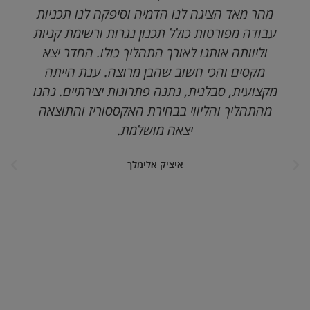
מהר מאד הציגה לנו הדמיה וסיפקה לנו תכניות
הוסף קו תחתון לקישורים
format_underlined
עבודה מפורטות כולל תכנון נגרות ורשימת קניות
סמן קישורים
font_download
וליוותה אותנו לאורך התהליך כולו. החדר יצא
מקסים והכי חשוב שהבן מרוצה. ענת הייתה
לאפס
cached
את
מקצועית, סבלנית, נתנה פתרונות יצירתיים. נהנו
השארת משוב
כל
מהתהליך והליווי בבחירת האקססוריז והתוצאה
האפשרויות
הצהרת נגישות
יצאה מושלמת.
איציק אלימלך