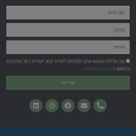
שם
מלא
טלפון
אימייל
עם שליחת הטופס אתם מסכימים ליצירת קשר וקבלת דיוור ועדכונים
בהתאם ל
מדיניות הפרטיות
שליחה
L
I
F
E
P
i
n
a
n
h
n
s
c
v
o
k
t
e
e
n
e
a
b
l
e
d
g
o
o
-