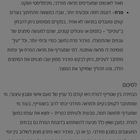
מאוד לאנשים שמעדיפים מראה מודרני, מינימליסטי ושקט.
פרח
– דוגמה חמה וטבעית יותר, שבה כתוצאה מהחיתוך נוצרים
קווים ומעגלים במראה לא אחיד. במקרים מסוימים ניתן להבחין
ב"עיניים" – כתמים או עיגולים קטנים, שהם למעשה סימנים של
ענפים שהתפצלו. פורניר פרח נחשב כפרי וביתי יותר, וכל "עין"
מוסיפה לו מראה אותנטי. למי שמעדיף את מראה הפרח אך פחות
מתחבר לעיניים, ניתן לבקש פורניר ממוין שבו מנפים את הסימנים
הללו, וזהו תהליך שמייקר את המוצר.
לסיכום
הבחירה בין שטרייף לפרח היא קודם כל עניין של טעם אישי וסגנון עיצובי. מי
שמתחבר לקווים נקיים ולמראה מודרני יבחר לרוב בשטרייף, בעוד מי
שמעדיף תחושה חמה, טבעית ולעיתים כפרית – ימצא את עצמו נמשך
לפרח. כמובן שאין כלל מניעה להשתמש בדוגמת הפרח גם בבתים
המעוצבים בסגנון מודרני. כך או כך, פורניר הוא פתרון מצוין לשילוב בין יופי