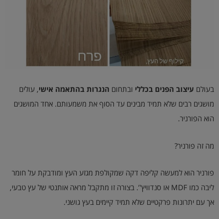
הוסף קו תחתון לקישורים
format_underlined
סמן קישורים
font_download
לאפס
cached
את
השארת משוב
כל
האפשרויות
הצהרת נגישות
בעולם
עיצוב הפנים בכללי
ובתחום
הנגרות בהתאמה אישי
, עולים
מושגים רבים שלא תמיד מבינים עד הסוף את משמעותם. אחד המושגים
הוא הפורניר.
מה זה פורניר?
פורניר הוא למעשה קליפה דקה שמקולפת מגזע העץ ומודבקת על חומר
ליבה כמו MDF או סנדוויץ'’. בצורה זו מתקבל מראה אותנטי של עץ טבעי,
אך עם יתרונות פרקטיים שלא תמיד קיימים בעץ גושני.