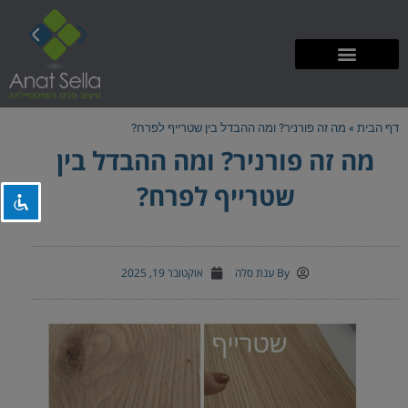
ילוג
תוכן
השבת את ההבזקים
visibility_off
ניווט במקלדת
keyboard
דף הבית
»
מה זה פורניר? ומה ההבדל בין שטרייף לפרח?
מה זה פורניר? ומה ההבדל בין
סמן כותרות
title
צבע רקע
settings
שטרייף לפרח?
זום (הקטנה)
zoom_out
זום (הגדלה)
zoom_in
By
ענת סלה
אוקטובר 19, 2025
הקטנת גופן
remove_circle_outline
הגדלת גופן
add_circle_outline
גופן קריא
spellcheck
ניגודיות בהירה
brightness_high
ניגודיות כהה
brightness_low