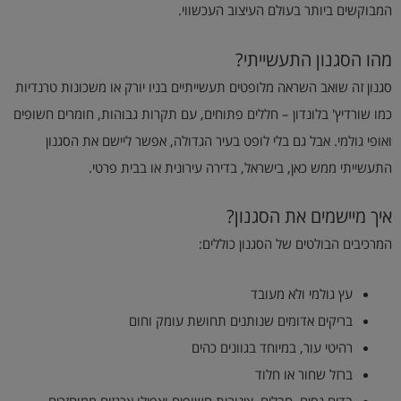
המבוקשים ביותר בעולם העיצוב העכשווי.
מהו הסגנון התעשייתי?
סגנון זה שואב השראה מלופטים תעשייתיים בניו יורק או משכונות טרנדיות
כמו שורדיץ' בלונדון – חללים פתוחים, עם תקרות גבוהות, חומרים חשופים
ואופי גולמי. אבל גם בלי לופט בעיר הגדולה, אפשר ליישם את הסגנון
התעשייתי ממש כאן, בישראל, בדירה עירונית או בבית פרטי.
איך מיישמים את הסגנון?
המרכיבים הבולטים של הסגנון כוללים:
עץ גולמי ולא מעובד
בריקים אדומים שנותנים תחושת עומק וחום
רהיטי עור, במיוחד בגוונים כהים
ברזל שחור או חלוד
בדים גסים, חבלים, צינורות חשופים ואפילו ארגזים ממוחזרים