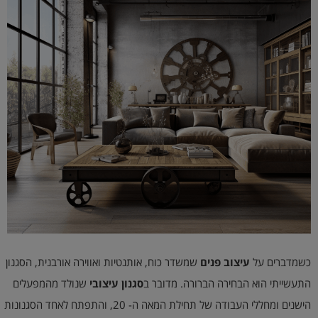
הוסף קו תחתון לקישורים
format_underlined
סמן קישורים
font_download
לאפס
cached
את
השארת משוב
כל
האפשרויות
הצהרת נגישות
כשמדברים על
עיצוב פנים
שמשדר כוח, אותנטיות ואווירה אורבנית, הסגנון
התעשייתי הוא הבחירה הברורה. מדובר ב
סגנון עיצובי
שנולד מהמפעלים
הישנים ומחללי העבודה של תחילת המאה ה- 20, והתפתח לאחד הסגנונות