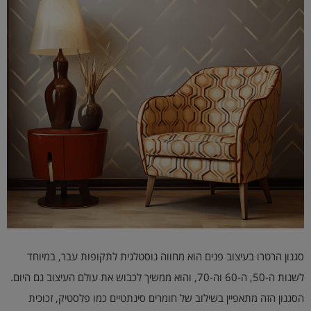
הוסף קו תחתון לקישורים
format_underlined
סמן קישורים
font_download
לאפס
cached
את
השארת משוב
כל
האפשרויות
הצהרת נגישות
סגנון הרטרו בעיצוב פנים הוא מחווה נוסטלגית לתקופות עבר, במיוחד
לשנות ה-50, ה-60 וה-70, והוא ממשיך לכבוש את עולם העיצוב גם היום.
הסגנון הזה מתאפיין בשילוב של חומרים סינתטיים כמו פלסטיק, זכוכית