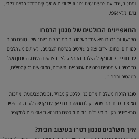
ומתכות, יחד עם צבעים עזים וצורות ייחודיות שמעניקים לחלל מראה דינמי,
נועז ומלא אופי.
המאפיינים הבולטים של סגנון הרטרו
הצבעוניות ברטרו היא אחד האלמנטים המובהקים ביותר שלו. גוונים חמים
כמו חום, כתום, אדום וצהוב שולטים בפלטת הצבעים, ולעיתים משתלבים
עם גווני ירוק וטורקיז להשלמת המראה. לצד הצבעים העזים, הסגנון משלב
הדפסים גיאומטריים וצורניות אמורפית ומעוגלת, המופיעים בטקסטילים,
בטפטים ובריהוט.
סגנון הרטרו משלב חומרים כמו פלסטיק מבריק, זכוכית צבעונית ומתכות
מצופות כרום, מה שמעניק לו מראה מודרני אך עם קריצה לעבר. הרהיטים
מתאפיינים בקווים מעוגלים ונוחים וטפטים בדוגמאות אופייניות לתקופה
איך משלבים סגנון רטרו בעיצוב הבית
?
אם אתם אוהבים את הסגנון אך חוששים מהצבעוניות העזה, אפשר להתחיל