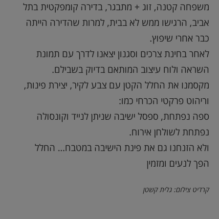
משפחה קטנה, זוג + מתבגר, בדירה קומפקטית בתל
הוסף קו תחתון לקישורים
format_underlined
אביב, הרגישו ממש לא בבית, למרות שהדירה הייתה
סמן קישורים
font_download
כבר אחרי שיפוץ.
לאפס
cached
לאחר בחינת צרכים וסגנון יצאנו לדרך עם תמונת
את
השארת משוב
השראה ולוח עיצוב המותאם בדיוק בשבילם.
כל
האפשרויות
הצהרת נגישות
מקסמנו את החלל הקטן עם צבע לקיר, יצירת פינות,
וריהוט פרקטי הכרחי כמו:
ספה נפתחת, ספסל ישיבה שניתן לנייד וקונסולה
נפתחת לשולחן אירוח.
ולא הזנחנו גם את פינת הישיבה במטבח… החלל
הפך לנעים ומזמין
קרדיט צילום: גלית קשטן