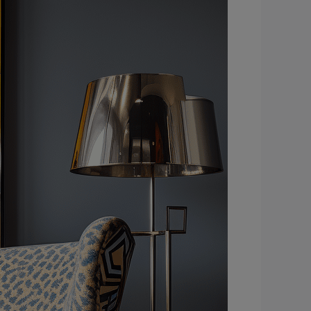
–
בוהו
שיק