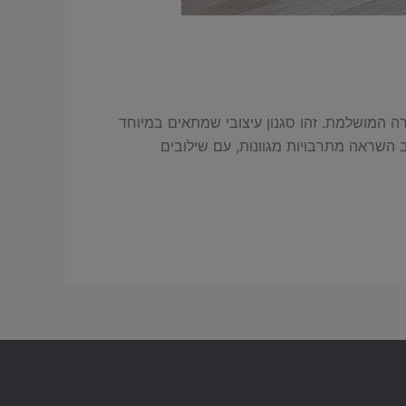
לב חופש, שמחה, נועזות ואווירה טבעית – סגנון בוהו שיק (Boho Chic) הוא הבחירה המושלמת. זהו סגנון עיצובי שמתאים במיוחד
ב השראה מתרבויות מגוונות, עם שילובים