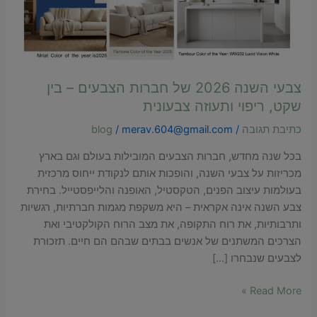
–
הוסף קו תחתון לקישורים
format_underlined
בין
סמן קישורים
font_download
שקט,
ריפוי
לאפס
cached
ותעוזה
צבעי השנה 2026 של חברות הצבעים – בין
את
השארת משוב
צבעונית
כל
שקט, ריפוי ותעוזה צבעונית
האפשרויות
הצהרת נגישות
כתיבת תגובה
/
merav.604@gmail.com
/
blog
בכל שנה מחדש, חברות הצבעים המובילות בעולם וגם בארץ
מכריזות על צבעי השנה, והופכות אותם לנקודת ייחוס מרכזית
בעולמות עיצוב הפנים, הטקסטיל, האופנה והלייפסטייל. בחירת
צבע השנה אינה אקראית – היא משקפת מגמות חברתיות, רגשיות
ותרבותיות, את רוח התקופה, את מצב הרוח הקולקטיבי ואת
הצרכים המשתנים של אנשים בבתים שבהם הם חיים. תזכורת
לצבעים שנבחרו […]
Read More »